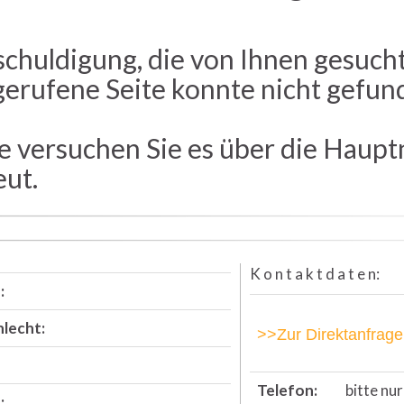
schuldigung, die von Ihnen gesuch
gerufene Seite konnte nicht gefu
te versuchen Sie es über die Haupt
eut.
K o n t a k t d a t e n:
:
lecht:
>>Zur Direktanfrage
Telefon:
bitte nu
: