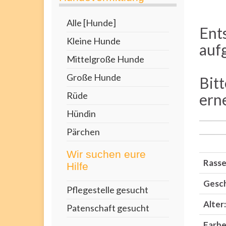
Alle [Hunde]
Ent
Kleine Hunde
auf
Mittelgroße Hunde
Große Hunde
Bit
Rüde
ern
Hündin
Pärchen
Wir suchen eure
Rasse
Hilfe
Gesch
Pflegestelle gesucht
Alter:
Patenschaft gesucht
Farbe