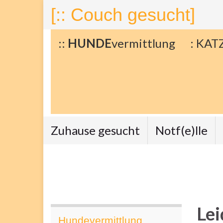
[:: Couch gesucht]
::
HUNDE
vermittlung
: KAT
Zuhause gesucht
Notf(e)lle
Lei
Hundevermittlung