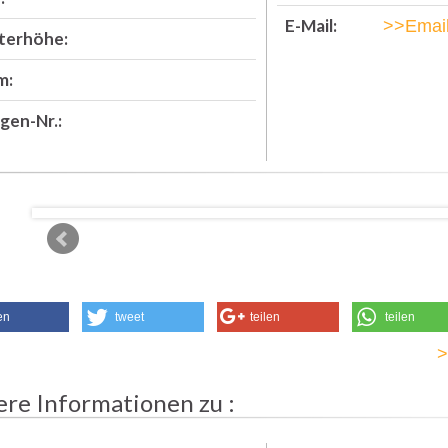
E-Mail:
>>Email
terhöhe:
m:
gen-Nr.:
en
tweet
teilen
teilen
ere Informationen zu :