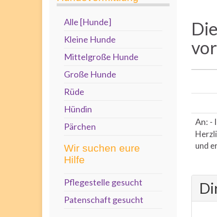
Alle [Hunde]
Die
Kleine Hunde
vo
Mittelgroße Hunde
Große Hunde
Rüde
Hündin
An: - 
Pärchen
Herzli
und er
Wir suchen eure
Hilfe
Pflegestelle gesucht
Di
Patenschaft gesucht