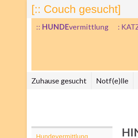
[:: Couch gesucht]
::
HUNDE
vermittlung
: KAT
Zuhause gesucht
Notf(e)lle
HI
Hundevermittlung